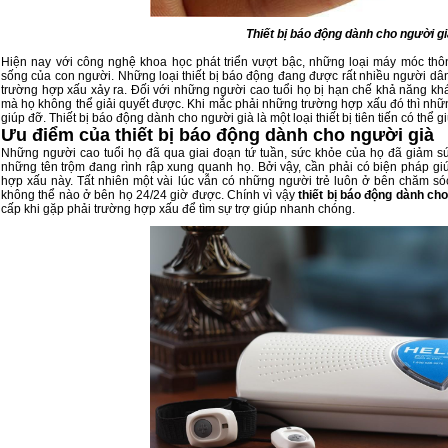
Thiết bị báo động dành cho người gi
Hiện nay với công nghệ khoa học phát triển vượt bậc, những loại máy móc thô
sống của con người. Những loại thiết bị báo động đang được rất nhiều người dâ
trường hợp xấu xảy ra. Đối với những người cao tuổi họ bị hạn chế khả năng k
mà họ không thể giải quyết được. Khi mắc phải những trường hợp xấu đó thì nhữ
giúp đỡ.
Thiết bị báo động dành cho người già
là một loại thiết bị tiên tiến có th
Ưu điểm của thiết bị báo động dành cho người già
Những người cao tuổi họ đã qua giai đoạn tứ tuần, sức khỏe của họ đã giảm sú
những tên trộm đang rình rập xung quanh họ. Bởi vậy, cần phải có biện pháp g
hợp xấu này. Tất nhiên một vài lúc vẫn có những người trẻ luôn ở bên chăm só
không thể nào ở bên họ 24/24 giờ được. Chính vì vậy
thiết bị báo động dành ch
cấp khi gặp phải trường hợp xấu để tìm sự trợ giúp nhanh chóng.