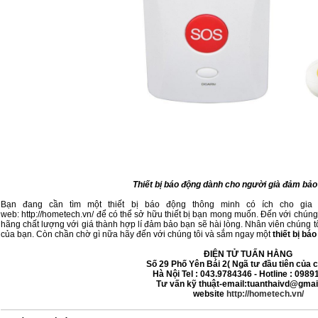
Thiết bị báo động dành cho người già đảm bảo
Bạn đang cần tìm một thiết bị báo động thông minh có ích cho gia 
web:
http://hometech.vn/
để có thể sở hữu thiết bị bạn mong muốn. Đến với chún
hãng chất lượng với giá thành hợp lí đảm bảo bạn sẽ hài lòng. Nhân viên chúng tô
của bạn. Còn chần chờ gì nữa hãy đến với chúng tôi và sắm ngay một
thiết bị bá
ĐIỆN TỬ TUẤN HẰNG
Số 29 Phố Yên Bái 2( Ngã tư đầu tiên của c
Hà Nội
Tel : 043.9784346 - Hotline : 098
Tư vấn kỹ thuật-email:tuanthaivd@gma
website
http://hometech.vn/