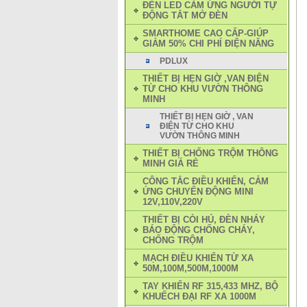
ĐÈN LED CẢM ỨNG NGƯỜI TỰ
ĐỘNG TẮT MỞ ĐÈN
SMARTHOME CAO CẤP-GIÚP
GIẢM 50% CHI PHÍ ĐIỆN NĂNG
PDLUX
THIẾT BỊ HẸN GIỜ ,VAN ĐIỆN
TỪ CHO KHU VƯỜN THÔNG
MINH
THIẾT BỊ HẸN GIỜ , VAN
ĐIỆN TỪ CHO KHU
VƯỜN THÔNG MINH
THIẾT BỊ CHỐNG TRỘM THÔNG
MINH GIÁ RẺ
CÔNG TẮC ĐIỀU KHIỂN, CẢM
ỨNG CHUYỂN ĐỘNG MINI
12V,110V,220V
THIẾT BỊ CÒI HÚ, ĐÈN NHÁY
BÁO ĐỘNG CHỐNG CHÁY,
CHỐNG TRỘM
MẠCH ĐIỀU KHIỂN TỪ XA
50M,100M,500M,1000M
TAY KHIỂN RF 315,433 MHZ, BỘ
KHUẾCH ĐẠI RF XA 1000M