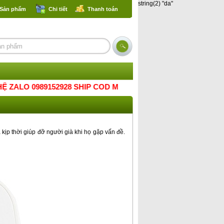
string(2) "da"
 Sản phẩm
Chi tiết
Thanh toán
 0989152928 SHIP COD MỌI MIỀN TỔ QUỐC.THANK
à kịp thời giúp đỡ người già khi họ gặp vấn đề.