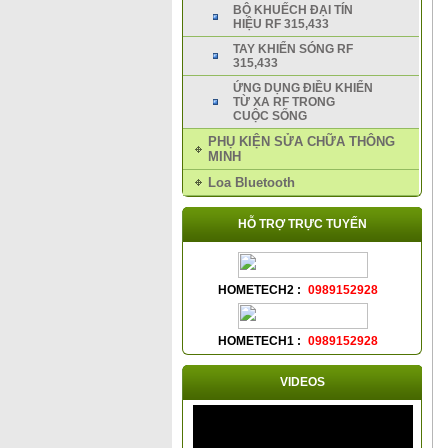
BỘ KHUẾCH ĐẠI TÍN
HIỆU RF 315,433
TAY KHIỂN SÓNG RF
315,433
ỨNG DỤNG ĐIỀU KHIỂN
TỪ XA RF TRONG
CUỘC SỐNG
PHỤ KIỆN SỬA CHỮA THÔNG
MINH
Loa Bluetooth
HỖ TRỢ TRỰC TUYẾN
HOMETECH2 :
0989152928
HOMETECH1 :
0989152928
VIDEOS