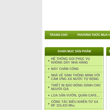
TRANG CHỦ
PHƯƠNG THỨC MUA 
DANH MỤC SẢN PHẨM
HỆ THỐNG GỌI PHỤC VỤ
KHÔNG DÂY NHÀ HÀNG
MÁY CHẤM CÔNG
NHÀ VỆ SINH THÔNG MINH VỚI
CẢM ỨNG XẢ NƯỚC TỰ ĐỘNG
THIẾT BỊ BÁO ĐỘNG DÀNH CHO
NGƯỜI GIÀ
LOA SÂN VƯỜN, QUÁN CAFE...
CÔNG TẮC ĐIỀU KHIỂN TỪ XA
RF 315,433 Mhz