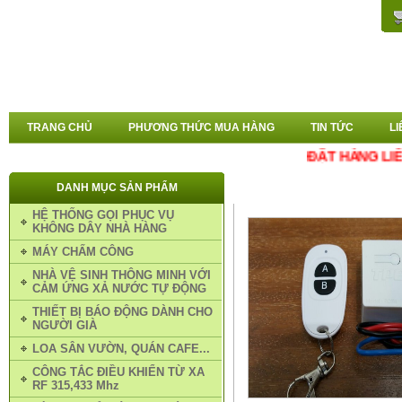
TRANG CHỦ
PHƯƠNG THỨC MUA HÀNG
TIN TỨC
LI
ĐẶT HÀNG LIÊN HỆ ZALO 
DANH MỤC SẢN PHẨM
TRANG CHỦ
»
CÔNG TẮC ĐIỀU
HỆ THỐNG GỌI PHỤC VỤ
KHÔNG DÂY NHÀ HÀNG
MÁY CHẤM CÔNG
NHÀ VỆ SINH THÔNG MINH VỚI
CẢM ỨNG XẢ NƯỚC TỰ ĐỘNG
THIẾT BỊ BÁO ĐỘNG DÀNH CHO
NGƯỜI GIÀ
LOA SÂN VƯỜN, QUÁN CAFE...
CÔNG TẮC ĐIỀU KHIỂN TỪ XA
RF 315,433 Mhz