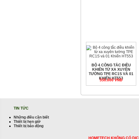
BỘ 4 CÔNG TẮC ĐIỀU
KHIỂN TỪ XA XUYÊN
TƯỜNG TPE RC1S VÀ 01
KHIỂN HT553
550.000 VNÐ
TIN TỨC
Những điều cần biết
Thiết bị hẹn giờ
Thiết bị báo động
HOMETECH KHÔNG CÓ DỊC