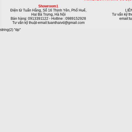
Showroom1
Điện tử Tuấn Hằng, Số 16 Thịnh Yên, Phố Huế,
LIÊ
Hai Bà Trưng, Hà Nội
Tư vấn kỹ th
Bán hàng: 0913391122 - Hotline : 0989152928
email:t
Tư vấn kỹ thuật-email:tuanthaivd@gmail.com
string(2) "dp"