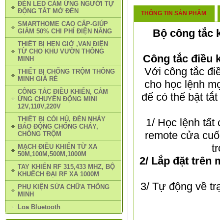
ĐÈN LED CẢM ỨNG NGƯỜI TỰ
ĐỘNG TẮT MỞ ĐÈN
THÔNG TIN SẢN PHẨM
SMARTHOME CAO CẤP-GIÚP
Bộ công tắc 
GIẢM 50% CHI PHÍ ĐIỆN NĂNG
THIẾT BỊ HẸN GIỜ ,VAN ĐIỆN
TỪ CHO KHU VƯỜN THÔNG
Công tắc điều
MINH
Với công tắc đi
THIẾT BỊ CHỐNG TRỘM THÔNG
MINH GIÁ RẺ
cho học lệnh mọ
CÔNG TẮC ĐIỀU KHIỂN, CẢM
để có thể bật tắ
ỨNG CHUYỂN ĐỘNG MINI
12V,110V,220V
THIẾT BỊ CÒI HÚ, ĐÈN NHÁY
1/ Học lệnh tấ
BÁO ĐỘNG CHỐNG CHÁY,
remote cửa cuốn
CHỐNG TRỘM
t
MẠCH ĐIỀU KHIỂN TỪ XA
50M,100M,500M,1000M
2/ Lắp đặt trê
TAY KHIỂN RF 315,433 MHZ, BỘ
KHUẾCH ĐẠI RF XA 1000M
3/ Tự động về trạ
PHỤ KIỆN SỬA CHỮA THÔNG
MINH
Loa Bluetooth