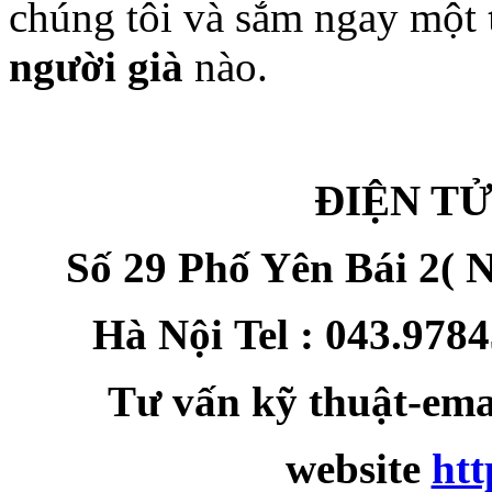
chúng tôi và sắm ngay một
người già
nào.
ĐIỆN T
Số 29 Phố Yên Bái 2( N
Hà Nội
Tel : 043.978
Tư vấn kỹ thuật-em
website
htt