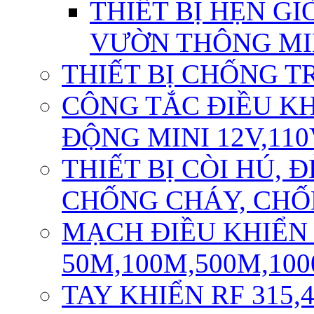
THIẾT BỊ HẸN GI
VƯỜN THÔNG M
THIẾT BỊ CHỐNG T
CÔNG TẮC ĐIỀU K
ĐỘNG MINI 12V,110
THIẾT BỊ CÒI HÚ,
CHỐNG CHÁY, CH
MẠCH ĐIỀU KHIỂN
50M,100M,500M,10
TAY KHIỂN RF 315,