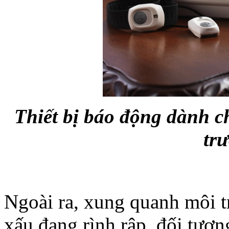
Thiết bị báo động dành ch
tr
Ngoài ra, xung quanh môi t
xấu đang rình rập, đối tượ