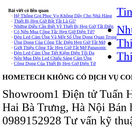
Tin
Bài viết có liên quan
·
Hệ Thống Gọi Phục Vụ Không Dây Cho Nhà Hàng
·
Thiết Bị Hẹn Giờ Bật Tắt Là Gì?
Nhữ
·
Những Điều Cần Biết Về Thiết Bị Hẹn Giờ Tắt Điện
·
Có Nên Mua Công Tắc Hẹn Giờ Điện Tử?
·
Đèn Led Cảm Ứng Và Một Số Ứng Dụng Quan Trọng
Thi
·
Ứng Dụng Của Công Tắc Điện Hẹn Giờ Tắt Mở
·
Giới Thiệu Công Tắc Hẹn Giờ Tắt Mở Panasonic
Thi
·
Đèn Led Cảm Ứng Tiết Kiệm Điện Tối Đa
·
Nên Mua Đèn Led Chiếu Sáng Cảm Ứng
·
Công Dụng Của Thiết Bị Hẹn Giờ Điện Tử
HOMETECH KHÔNG CÓ DỊCH VỤ COD
Showroom1
Điện tử Tuấn 
Hai Bà Trưng, Hà Nội
Bán 
0989152928 Tư vấn kỹ thu