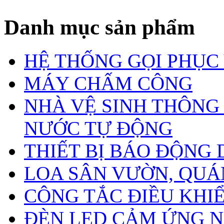
ĐẶT
Danh mục sản phẩm
HỆ THỐNG GỌI PHỤC
MÁY CHẤM CÔNG
NHÀ VỆ SINH THÔNG
NƯỚC TỰ ĐỘNG
THIẾT BỊ BÁO ĐỘNG
LOA SÂN VƯỜN, QUÁN
CÔNG TẮC ĐIỀU KHIỂN
ĐÈN LED CẢM ỨNG N