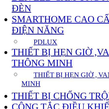
ĐÈN
SMARTHOME CAO CẤP
ĐIỆN NĂNG
PDLUX
THIẾT BỊ HẸN GIỜ ,
THÔNG MINH
THIẾT BỊ HẸN GIỜ , 
MINH
THIẾT BỊ CHỐNG TR
CÔNG TẮC ĐIỀU KHI