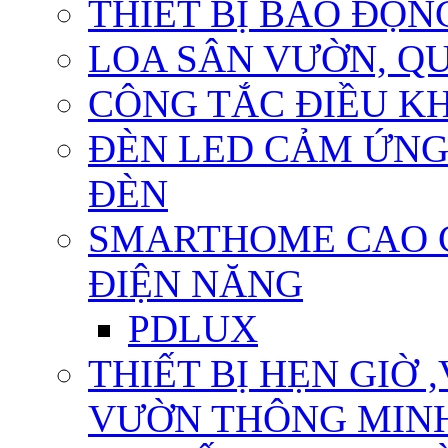
THIẾT BỊ BÁO ĐỘN
LOA SÂN VƯỜN, QU
CÔNG TẮC ĐIỀU KHI
ĐÈN LED CẢM ỨNG
ĐÈN
SMARTHOME CAO CẤ
ĐIỆN NĂNG
PDLUX
THIẾT BỊ HẸN GIỜ 
VƯỜN THÔNG MIN