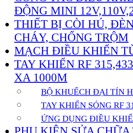
ĐỘNG MINI 12V,110V,
THIẾT BỊ CÒI HÚ, Đ
CHÁY, CHỐNG TRỘM
MẠCH ĐIỀU KHIỂN TỪ
TAY KHIỂN RF 315,43
XA 1000M
BỘ KHUẾCH ĐẠI TÍN HI
TAY KHIỂN SÓNG RF 31
ỨNG DỤNG ĐIỀU KHIỂ
PHỤ KIỆN SỬA CHỮA