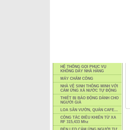
TRANG CHỦ
PHƯƠNG THỨC MUA 
DANH MỤC SẢN PHẨM
HỆ THỐNG GỌI PHỤC VỤ
KHÔNG DÂY NHÀ HÀNG
MÁY CHẤM CÔNG
NHÀ VỆ SINH THÔNG MINH VỚI
CẢM ỨNG XẢ NƯỚC TỰ ĐỘNG
THIẾT BỊ BÁO ĐỘNG DÀNH CHO
NGƯỜI GIÀ
LOA SÂN VƯỜN, QUÁN CAFE...
CÔNG TẮC ĐIỀU KHIỂN TỪ XA
RF 315,433 Mhz
ĐÈN LED CẢM ỨNG NGƯỜI TỰ