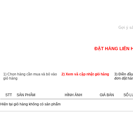
Giỏ hàng: 0
HÀNG
TIN TỨC
LIÊN HỆ
ĐẶT HÀNG LIÊN HỆ 
TRANG CHỦ
»
GIỎ HÀNG
1) Chọn hàng cần mua và bỏ vào
2) Xem và cập nhật giỏ hàng
3) Điền đầy
giỏ hàng
đơn đặt hà
STT
SẢN PHẨM
HÌNH ẢNH
GIÁ BÁN
SỐ 
Hiện tại giỏ hàng không có sản phẩm