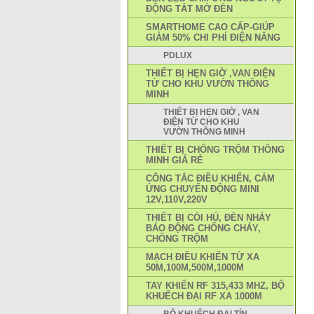
ĐỘNG TẮT MỞ ĐÈN
SMARTHOME CAO CẤP-GIÚP
GIẢM 50% CHI PHÍ ĐIỆN NĂNG
PDLUX
THIẾT BỊ HẸN GIỜ ,VAN ĐIỆN
TỪ CHO KHU VƯỜN THÔNG
MINH
THIẾT BỊ HẸN GIỜ , VAN
ĐIỆN TỪ CHO KHU
VƯỜN THÔNG MINH
THIẾT BỊ CHỐNG TRỘM THÔNG
MINH GIÁ RẺ
CÔNG TẮC ĐIỀU KHIỂN, CẢM
ỨNG CHUYỂN ĐỘNG MINI
12V,110V,220V
THIẾT BỊ CÒI HÚ, ĐÈN NHÁY
BÁO ĐỘNG CHỐNG CHÁY,
CHỐNG TRỘM
MẠCH ĐIỀU KHIỂN TỪ XA
50M,100M,500M,1000M
TAY KHIỂN RF 315,433 MHZ, BỘ
KHUẾCH ĐẠI RF XA 1000M