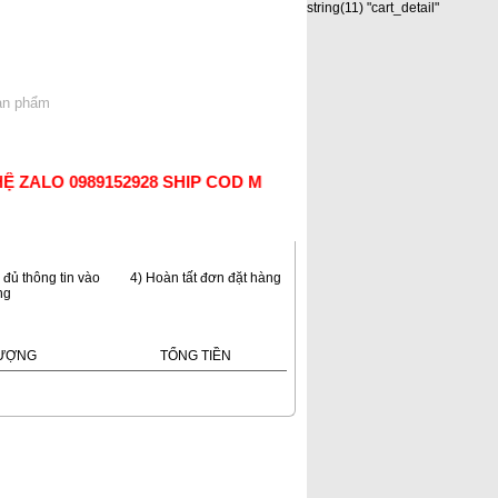
string(11) "cart_detail"
 Sản phẩm
Chi tiết
Thanh toán
ZALO 0989152928 SHIP COD MỌI MIỀN TỔ QUỐC.THANK
 đủ thông tin vào
4) Hoàn tất đơn đặt hàng
ng
LƯỢNG
TỔNG TIỀN