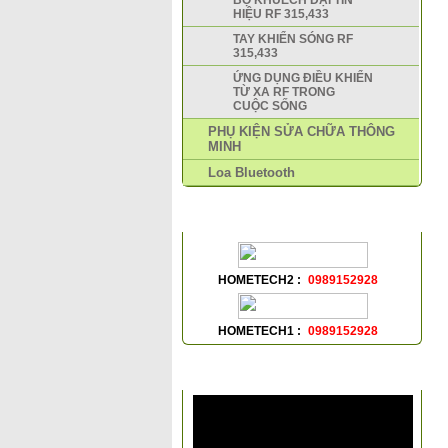
BỘ KHUẾCH ĐẠI TÍN
HIỆU RF 315,433
TAY KHIỂN SÓNG RF
315,433
ỨNG DỤNG ĐIỀU KHIỂN
TỪ XA RF TRONG
CUỘC SỐNG
PHỤ KIỆN SỬA CHỮA THÔNG
MINH
Loa Bluetooth
HỖ TRỢ TRỰC TUYẾN
HOMETECH2 :
0989152928
HOMETECH1 :
0989152928
VIDEOS