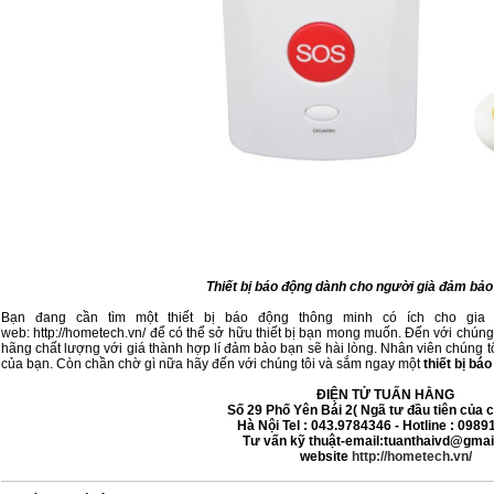
Thiết bị báo động dành cho người già đảm bảo
Bạn đang cần tìm một thiết bị báo động thông minh có ích cho gia 
web:
http://hometech.vn/
để có thể sở hữu thiết bị bạn mong muốn. Đến với chún
hãng chất lượng với giá thành hợp lí đảm bảo bạn sẽ hài lòng. Nhân viên chúng tô
của bạn. Còn chần chờ gì nữa hãy đến với chúng tôi và sắm ngay một
thiết bị bá
ĐIỆN TỬ TUẤN HẰNG
Số 29 Phố Yên Bái 2( Ngã tư đầu tiên của c
Hà Nội
Tel : 043.9784346 - Hotline : 098
Tư vấn kỹ thuật-email:tuanthaivd@gma
website
http://hometech.vn/