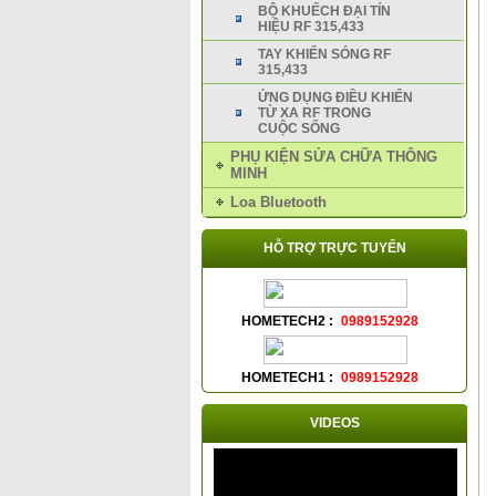
BỘ KHUẾCH ĐẠI TÍN
HIỆU RF 315,433
TAY KHIỂN SÓNG RF
315,433
ỨNG DỤNG ĐIỀU KHIỂN
TỪ XA RF TRONG
CUỘC SỐNG
PHỤ KIỆN SỬA CHỮA THÔNG
MINH
Loa Bluetooth
HỖ TRỢ TRỰC TUYẾN
HOMETECH2 :
0989152928
HOMETECH1 :
0989152928
VIDEOS