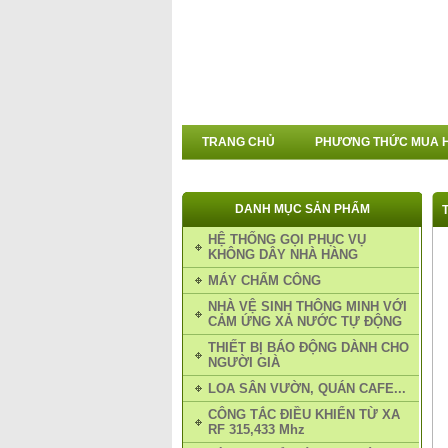
TRANG CHỦ
PHƯƠNG THỨC MUA 
DANH MỤC SẢN PHẨM
HỆ THỐNG GỌI PHỤC VỤ
KHÔNG DÂY NHÀ HÀNG
MÁY CHẤM CÔNG
NHÀ VỆ SINH THÔNG MINH VỚI
CẢM ỨNG XẢ NƯỚC TỰ ĐỘNG
THIẾT BỊ BÁO ĐỘNG DÀNH CHO
NGƯỜI GIÀ
LOA SÂN VƯỜN, QUÁN CAFE...
CÔNG TẮC ĐIỀU KHIỂN TỪ XA
RF 315,433 Mhz