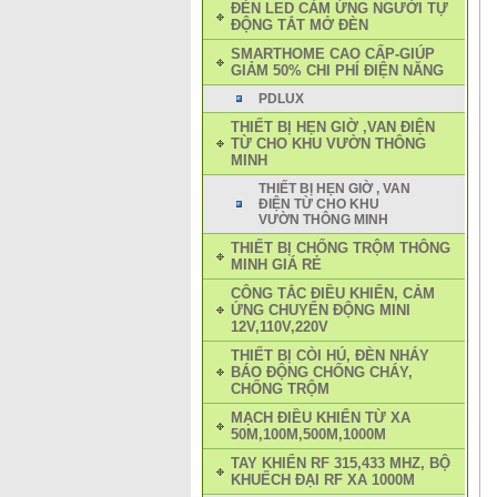
ĐÈN LED CẢM ỨNG NGƯỜI TỰ
ĐỘNG TẮT MỞ ĐÈN
SMARTHOME CAO CẤP-GIÚP
GIẢM 50% CHI PHÍ ĐIỆN NĂNG
PDLUX
THIẾT BỊ HẸN GIỜ ,VAN ĐIỆN
TỪ CHO KHU VƯỜN THÔNG
MINH
THIẾT BỊ HẸN GIỜ , VAN
ĐIỆN TỪ CHO KHU
VƯỜN THÔNG MINH
THIẾT BỊ CHỐNG TRỘM THÔNG
MINH GIÁ RẺ
CÔNG TẮC ĐIỀU KHIỂN, CẢM
ỨNG CHUYỂN ĐỘNG MINI
12V,110V,220V
THIẾT BỊ CÒI HÚ, ĐÈN NHÁY
BÁO ĐỘNG CHỐNG CHÁY,
CHỐNG TRỘM
MẠCH ĐIỀU KHIỂN TỪ XA
50M,100M,500M,1000M
TAY KHIỂN RF 315,433 MHZ, BỘ
KHUẾCH ĐẠI RF XA 1000M