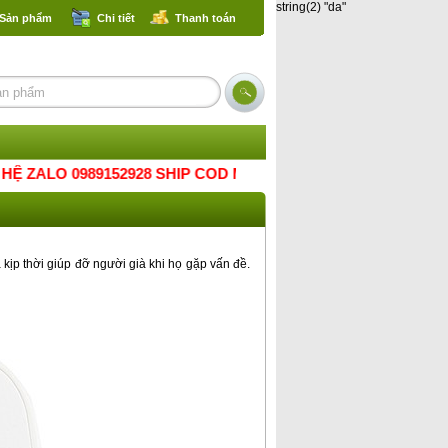
string(2) "da"
 Sản phẩm
Chi tiết
Thanh toán
O 0989152928 SHIP COD MỌI MIỀN TỔ QUỐC.THANK
à kịp thời giúp đỡ người già khi họ gặp vấn đề.