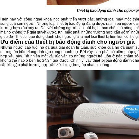
Thiết bị báo động dành cho người gi
Hiện nay với công nghệ khoa học phát triển vượt bậc, những loại máy móc thô
sống của con người. Những loại thiết bị báo động đang được rất nhiều người dâ
trường hợp xấu xảy ra. Đối với những người cao tuổi họ bị hạn chế khả năng k
mà họ không thể giải quyết được. Khi mắc phải những trường hợp xấu đó thì nhữ
giúp đỡ.
Thiết bị báo động dành cho người già
là một loại thiết bị tiên tiến có th
Ưu điểm của thiết bị báo động dành cho người già
Những người cao tuổi họ đã qua giai đoạn tứ tuần, sức khỏe của họ đã giảm sú
những tên trộm đang rình rập xung quanh họ. Bởi vậy, cần phải có biện pháp g
hợp xấu này. Tất nhiên một vài lúc vẫn có những người trẻ luôn ở bên chăm só
không thể nào ở bên họ 24/24 giờ được. Chính vì vậy
thiết bị báo động dành ch
cấp khi gặp phải trường hợp xấu để tìm sự trợ giúp nhanh chóng.