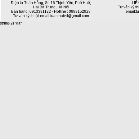
Điện tử Tuấn Hằng, Số 16 Thịnh Yên, Phố Huế,
LIÊ
Hai Bà Trưng, Hà Nội
Tư vấn kỹ th
Bán hàng: 0913391122 - Hotline : 0989152928
email:t
Tư vấn kỹ thuật-email:tuanthaivd@gmail.com
string(2) "da"