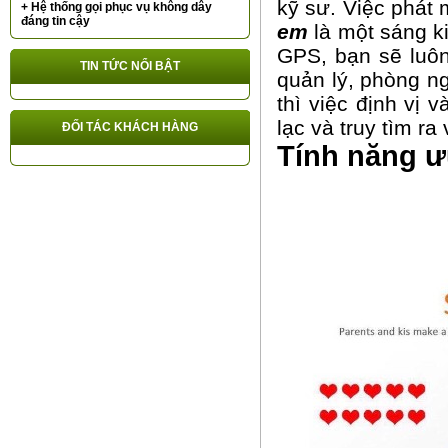
kỹ sư. Việc phát m
+ Hệ thống gọi phục vụ không dây
đáng tin cậy
em
là một sáng ki
GPS, bạn sẽ luôn
TIN TỨC NỔI BẬT
quản lý, phòng n
thì việc định vị 
lạc và truy tìm ra 
ĐỐI TÁC KHÁCH HÀNG
Tính năng ưu