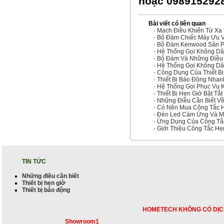
hoặc 098915292
Bài viết có liên quan
·
Mạch Điều Khiển Từ Xa 
·
Bộ Đàm Chiếc Máy Ưu Vi
·
Bộ Đàm Kenwood Sản 
·
Hệ Thống Gọi Không Dâ
·
Bộ Đàm Và Những Điều 
·
Hệ Thống Gọi Không Dây
·
Công Dụng Của Thiết Bị
·
Thiết Bị Báo Động Nha
·
Hệ Thống Gọi Phục Vụ 
·
Thiết Bị Hẹn Giờ Bật Tắt
·
Những Điều Cần Biết Về 
·
Có Nên Mua Công Tắc H
·
Đèn Led Cảm Ứng Và M
·
Ứng Dụng Của Công Tắc
·
Giới Thiệu Công Tắc Hẹ
TIN TỨC
Những điều cần biết
Thiết bị hẹn giờ
Thiết bị báo động
HOMETECH KHÔNG CÓ DỊC
Showroom1