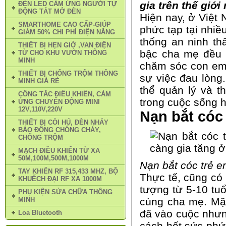
gia trên thế giớ
ĐÈN LED CẢM ỨNG NGƯỜI TỰ
ĐỘNG TẮT MỞ ĐÈN
Hiện nay, ở Việt 
SMARTHOME CAO CẤP-GIÚP
phức tạp tại nhiề
GIẢM 50% CHI PHÍ ĐIỆN NĂNG
thống an ninh th
THIẾT BỊ HẸN GIỜ ,VAN ĐIỆN
bậc cha mẹ đều 
TỪ CHO KHU VƯỜN THÔNG
MINH
chăm sóc con em
THIẾT BỊ CHỐNG TRỘM THÔNG
sự việc đau lòng.
MINH GIÁ RẺ
thể quản lý và t
CÔNG TẮC ĐIỀU KHIỂN, CẢM
trong cuộc sống h
ỨNG CHUYỂN ĐỘNG MINI
12V,110V,220V
Nạn bắt cóc
THIẾT BỊ CÒI HÚ, ĐÈN NHÁY
BÁO ĐỘNG CHỐNG CHÁY,
CHỐNG TRỘM
MẠCH ĐIỀU KHIỂN TỪ XA
50M,100M,500M,1000M
Nạn bắt cóc trẻ 
TAY KHIỂN RF 315,433 MHZ, BỘ
Thực tế, cũng có
KHUẾCH ĐẠI RF XA 1000M
tượng từ 5-10 tuổ
PHỤ KIỆN SỬA CHỮA THÔNG
MINH
cùng cha mẹ. Mặ
đã vào cuộc nhưn
Loa Bluetooth
cách hết sức phứ