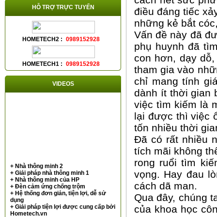
HỖ TRỢ TRỰC TUYẾN
điều đáng tiếc xả
những kẻ bắt cóc
Vấn đề này đã đư
HOMETECH2 :
0989152928
phụ huynh đã tì
con hơn, dạy dỗ,
HOMETECH1 :
0989152928
tham gia vào nhữ
chỉ mang tính gi
VIDEOS
dành ít thời gian
việc tìm kiếm là 
lại được thì việc
tốn nhiều thời gia
Đã có rất nhiều 
tích mãi không th
rong ruổi tìm ki
+ Nhà thông minh 2
vọng. Hay đau lò
+ Giải pháp nhà thông minh 1
+ Nhà thông minh của HP
cách dã man.
+ Đèn cảm ứng chống trộm
+ Hệ thống đơn giản, tiện lợi, dễ sử
Qua đây, chúng ta
dụng
+ Giải pháp tiện lợi được cung cấp bởi
của khoa học côn
Hometech.vn