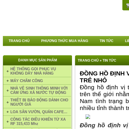
TRANG CHỦ
PHƯƠNG THỨC MUA HÀNG
TIN TỨC
LI
DANH MỤC SẢN PHẨM
TRANG CHỦ
»
TIN TỨC
HỆ THỐNG GỌI PHỤC VỤ
ĐỒNG HỒ ĐỊNH V
KHÔNG DÂY NHÀ HÀNG
TRẺ NHỎ
MÁY CHẤM CÔNG
Đồng hồ định vị 
NHÀ VỆ SINH THÔNG MINH VỚI
CẢM ỨNG XẢ NƯỚC TỰ ĐỘNG
trên thế giới nhằ
Nam tình trạng b
THIẾT BỊ BÁO ĐỘNG DÀNH CHO
NGƯỜI GIÀ
nhiều tỉnh thành t
LOA SÂN VƯỜN, QUÁN CAFE...
CÔNG TẮC ĐIỀU KHIỂN TỪ XA
RF 315,433 Mhz
Đồng hồ định v