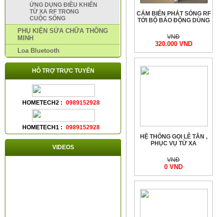
ỨNG DỤNG ĐIỀU KHIỂN
TỪ XA RF TRONG
CẢM BIẾN PHÁT SÓNG RF
CUỘC SỐNG
TỚI BỘ BÁO ĐỘNG DÙNG
PHỤ KIỆN SỬA CHỮA THÔNG
VNĐ
MINH
320.000 VND
Loa Bluetooth
HỖ TRỢ TRỰC TUYẾN
HOMETECH2 :
0989152928
HOMETECH1 :
0989152928
HỆ THỐNG GỌI LỄ TÂN ,
PHỤC VỤ TỪ XA
VIDEOS
VNĐ
0 VND