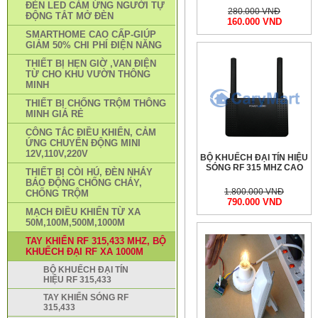
ĐÈN LED CẢM ỨNG NGƯỜI TỰ
280.000 VNĐ
ĐỘNG TẮT MỞ ĐÈN
160.000 VND
SMARTHOME CAO CẤP-GIÚP
GIẢM 50% CHI PHÍ ĐIỆN NĂNG
THIẾT BỊ HẸN GIỜ ,VAN ĐIỆN
TỪ CHO KHU VƯỜN THÔNG
MINH
THIẾT BỊ CHỐNG TRỘM THÔNG
MINH GIÁ RẺ
CÔNG TẮC ĐIỀU KHIỂN, CẢM
ỨNG CHUYỂN ĐỘNG MINI
12V,110V,220V
BỘ KHUẾCH ĐẠI TÍN HIỆU
SÓNG RF 315 MHZ CAO
THIẾT BỊ CÒI HÚ, ĐÈN NHÁY
BÁO ĐỘNG CHỐNG CHÁY,
1.800.000 VNĐ
CHỐNG TRỘM
790.000 VND
MẠCH ĐIỀU KHIỂN TỪ XA
50M,100M,500M,1000M
TAY KHIỂN RF 315,433 MHZ, BỘ
KHUẾCH ĐẠI RF XA 1000M
BỘ KHUẾCH ĐẠI TÍN
HIỆU RF 315,433
TAY KHIỂN SÓNG RF
315,433