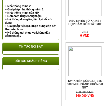
+ Nhà thông minh 2
+ Giải pháp nhà thông minh 1
+ Nhà thông minh của HP
+ Đèn cảm ứng chống trộm
+ Hệ thống đơn giản, tiện lợi, dễ sử
ĐIỀU KHIỂN TỪ XA KẾT
dụng
HỢP CẢM BIẾN TẮT MỞ
+ Giải pháp tiện lợi được cung cấp bởi
Hometech.vn
VNĐ
+ Hệ thống gọi phục vụ không dây
0 VND
đáng tin cậy
TIN TỨC NỔI BẬT
ĐỐI TÁC KHÁCH HÀNG
TAY KHIỂN SÓNG RF 315
3000M KHOẢNG KHÔNG 8
NÚT
250.000 VNĐ
160.000 VND