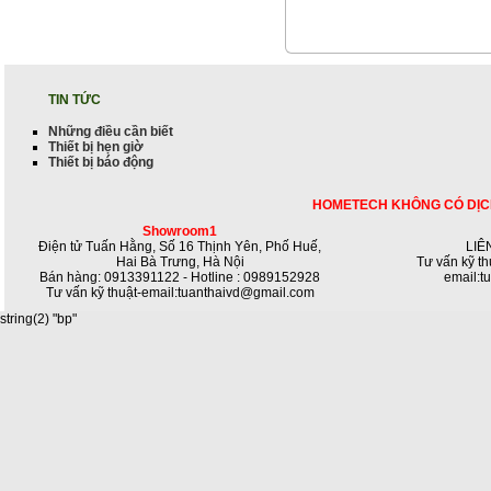
TIN TỨC
Những điều cần biết
Thiết bị hẹn giờ
Thiết bị báo động
HOMETECH KHÔNG CÓ DỊC
Showroom1
Điện tử Tuấn Hằng, Số 16 Thịnh Yên, Phố Huế,
LIÊ
Hai Bà Trưng, Hà Nội
Tư vấn kỹ th
Bán hàng: 0913391122 - Hotline : 0989152928
email:t
Tư vấn kỹ thuật-email:tuanthaivd@gmail.com
string(2) "bp"