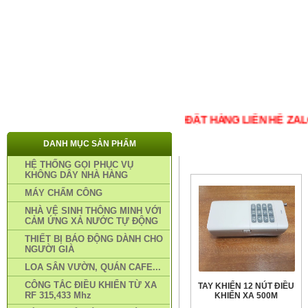
TRANG CHỦ
PHƯƠNG THỨC MUA HÀNG
TIN TỨC
LI
ĐẶT HÀNG LIÊN HỆ ZALO 0
DANH MỤC SẢN PHẨM
TRANG CHỦ
»
TAY KHIỂN RF 
HỆ THỐNG GỌI PHỤC VỤ
KHÔNG DÂY NHÀ HÀNG
MÁY CHẤM CÔNG
NHÀ VỆ SINH THÔNG MINH VỚI
CẢM ỨNG XẢ NƯỚC TỰ ĐỘNG
THIẾT BỊ BÁO ĐỘNG DÀNH CHO
NGƯỜI GIÀ
LOA SÂN VƯỜN, QUÁN CAFE...
CÔNG TẮC ĐIỀU KHIỂN TỪ XA
TAY KHIỂN 12 NÚT ĐIỀU
RF 315,433 Mhz
KHIỂN XA 500M