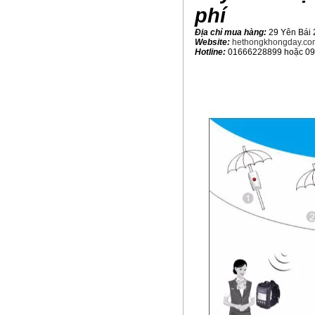
phí
Địa chỉ mua hàng:
29 Yên Bái 
Website:
hethongkhongday.co
Hotline:
01666228899 hoặc 0