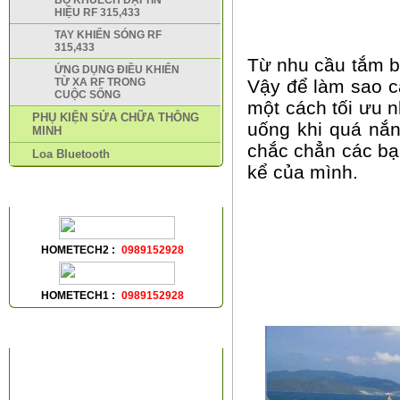
BỘ KHUẾCH ĐẠI TÍN
HIỆU RF 315,433
TAY KHIỂN SÓNG RF
315,433
Từ nhu cầu tắm b
ỨNG DỤNG ĐIỀU KHIỂN
TỪ XA RF TRONG
Vậy để làm sao c
CUỘC SỐNG
một cách tối ưu n
PHỤ KIỆN SỬA CHỮA THÔNG
uống khi quá nắng
MINH
chắc chẳn các bạ
Loa Bluetooth
kể của mình.
HỖ TRỢ TRỰC TUYẾN
HOMETECH2 :
0989152928
HOMETECH1 :
0989152928
VIDEOS