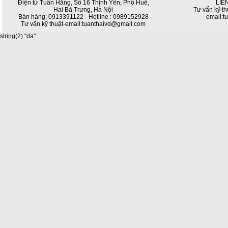
Điện tử Tuấn Hằng, Số 16 Thịnh Yên, Phố Huế,
LIÊ
Hai Bà Trưng, Hà Nội
Tư vấn kỹ th
Bán hàng: 0913391122 - Hotline : 0989152928
email:t
Tư vấn kỹ thuật-email:tuanthaivd@gmail.com
string(2) "da"