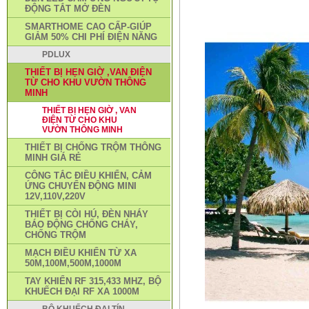
ĐỘNG TẮT MỞ ĐÈN
SMARTHOME CAO CẤP-GIÚP
GIẢM 50% CHI PHÍ ĐIỆN NĂNG
PDLUX
THIẾT BỊ HẸN GIỜ ,VAN ĐIỆN
TỪ CHO KHU VƯỜN THÔNG
MINH
THIẾT BỊ HẸN GIỜ , VAN
ĐIỆN TỪ CHO KHU
VƯỜN THÔNG MINH
THIẾT BỊ CHỐNG TRỘM THÔNG
MINH GIÁ RẺ
CÔNG TẮC ĐIỀU KHIỂN, CẢM
ỨNG CHUYỂN ĐỘNG MINI
12V,110V,220V
THIẾT BỊ CÒI HÚ, ĐÈN NHÁY
BÁO ĐỘNG CHỐNG CHÁY,
CHỐNG TRỘM
MẠCH ĐIỀU KHIỂN TỪ XA
50M,100M,500M,1000M
TAY KHIỂN RF 315,433 MHZ, BỘ
KHUẾCH ĐẠI RF XA 1000M