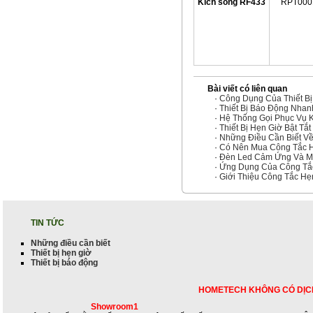
Kích sóng RF433
RPT000
Bài viết có liên quan
·
Công Dụng Của Thiết Bị
·
Thiết Bị Báo Động Nha
·
Hệ Thống Gọi Phục Vụ 
·
Thiết Bị Hẹn Giờ Bật Tắt
·
Những Điều Cần Biết Về 
·
Có Nên Mua Công Tắc H
·
Đèn Led Cảm Ứng Và M
·
Ứng Dụng Của Công Tắc
·
Giới Thiệu Công Tắc Hẹ
TIN TỨC
Những điều cần biết
Thiết bị hẹn giờ
Thiết bị báo động
HOMETECH KHÔNG CÓ DỊC
Showroom1