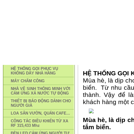
TRANG CHỦ
PHƯƠNG THỨC MUA HÀNG
TIN TỨC
LI
DANH MỤC SẢN PHẨM
TRANG CHỦ
»
TIN TỨC
HỆ THỐNG GỌI PHỤC VỤ
HỆ THỐNG GỌI 
KHÔNG DÂY NHÀ HÀNG
Mùa hè, là dịp ch
MÁY CHẤM CÔNG
biển. Từ nhu cầu
NHÀ VỆ SINH THÔNG MINH VỚI
CẢM ỨNG XẢ NƯỚC TỰ ĐỘNG
thành. Vậy để l
khách hàng một 
THIẾT BỊ BÁO ĐỘNG DÀNH CHO
NGƯỜI GIÀ
LOA SÂN VƯỜN, QUÁN CAFE...
Mùa hè, là dịp c
CÔNG TẮC ĐIỀU KHIỂN TỪ XA
RF 315,433 Mhz
tắm biển.
ĐÈN LED CẢM ỨNG NGƯỜI TỰ