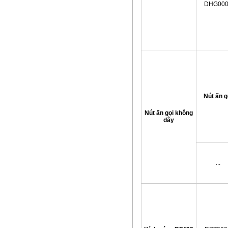
DHG00
Nút ấn g
Nút ấn gọi không
dây
...