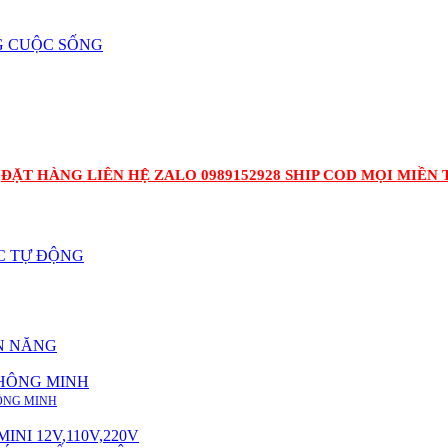
G CUỘC SỐNG
NG LIÊN HỆ ZALO 0989152928 SHIP COD MỌI MIỀN TỔ QU
C TỰ ĐỘNG
ỆN NĂNG
THÔNG MINH
HÔNG MINH
NI 12V,110V,220V