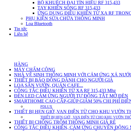
BỘ KHUẾCH ĐẠI TÍN HIỆU RF 315,433
TAY KHIỂN SÓNG RF 315,433
ỨNG DỤNG ĐIỀU KHIỂN TỪ XA RF TRON
PHỤ KIỆN SỬA CHỮA THÔNG MINH
Loa Bluetooth
Tin tức
Liên hệ
ĐẶT HÀ
HÀNG
MÁY CHẤM CÔNG
NHÀ VỆ SINH THÔNG MINH VỚI CẢM ỨNG XẢ NƯỚ
THIẾT BỊ BÁO ĐỘNG DÀNH CHO NGƯỜI GIÀ
LOA SÂN VƯỜN, QUÁN CAFE...
CÔNG TẮC ĐIỀU KHIỂN TỪ XA RF 315,433 Mhz
ĐÈN LED CẢM ỨNG NGƯỜI TỰ ĐỘNG TẮT MỞ ĐÈN
SMARTHOME CAO CẤP-GIÚP GIẢM 50% CHI PHÍ ĐI
PDLUX
THIẾT BỊ HẸN GIỜ ,VAN ĐIỆN TỪ CHO KHU VƯỜN 
THIẾT BỊ HẸN GIỜ , VAN ĐIỆN TỪ CHO KHU VƯỜN T
THIẾT BỊ CHỐNG TRỘM THÔNG MINH GIÁ RẺ
CÔNG TẮC ĐIỀU KHIỂN, CẢM ỨNG CHUYỂN ĐỘNG MI