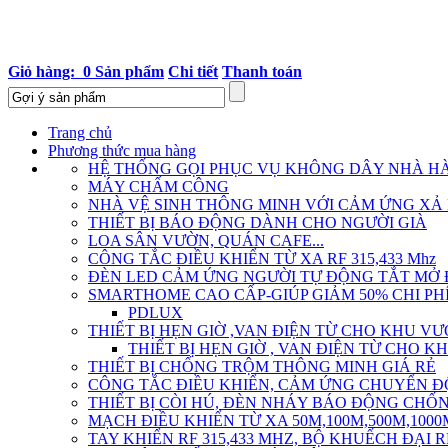
Giỏ hàng: 0 Sản phẩm
Chi tiết
Thanh toán
Trang chủ
Phương thức mua hàng
HỆ THỐNG GỌI PHỤC VỤ KHÔNG DÂY NHÀ H
MÁY CHẤM CÔNG
NHÀ VỆ SINH THÔNG MINH VỚI CẢM ỨNG XẢ
THIẾT BỊ BÁO ĐỘNG DÀNH CHO NGƯỜI GIÀ
LOA SÂN VƯỜN, QUÁN CAFE...
CÔNG TẮC ĐIỀU KHIỂN TỪ XA RF 315,433 Mhz
ĐÈN LED CẢM ỨNG NGƯỜI TỰ ĐỘNG TẮT MỞ
SMARTHOME CAO CẤP-GIÚP GIẢM 50% CHI PH
PDLUX
THIẾT BỊ HẸN GIỜ ,VAN ĐIỆN TỪ CHO KHU V
THIẾT BỊ HẸN GIỜ , VAN ĐIỆN TỪ CHO 
THIẾT BỊ CHỐNG TRỘM THÔNG MINH GIÁ RẺ
CÔNG TẮC ĐIỀU KHIỂN, CẢM ỨNG CHUYỂN ĐỘN
THIẾT BỊ CÒI HÚ, ĐÈN NHÁY BÁO ĐỘNG CH
MẠCH ĐIỀU KHIỂN TỪ XA 50M,100M,500M,1000
TAY KHIỂN RF 315,433 MHZ, BỘ KHUẾCH ĐẠI R