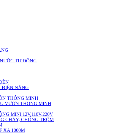
ÀNG
 NƯỚC TỰ ĐỘNG
 ĐÈN
Í ĐIỆN NĂNG
ƯỜN THÔNG MINH
KHU VƯỜN THÔNG MINH
G MINI 12V,110V,220V
ỐNG CHÁY, CHỐNG TRỘM
M
F XA 1000M