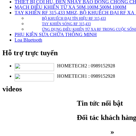
THIẾT BỊ CÒI HÚ, ĐÈN NHÁY BÁO ĐỘNG CHỐNG C
MẠCH ĐIỀU KHIỂN TỪ XA 50M,100M,500M,1000M
TAY KHIỂN RF 315,433 MHZ, BỘ KHUẾCH ĐẠI RF XA
BỘ KHUẾCH ĐẠI TÍN HIỆU RF 315,433
TAY KHIỂN SÓNG RF 315,433
ỨNG DỤNG ĐIỀU KHIỂN TỪ XA RF TRONG CUỘC SỐN
PHỤ KIỆN SỬA CHỮA THÔNG MINH
Loa Bluetooth
Hỗ trợ trực tuyến
HOMETECH2 :
0989152928
HOMETECH1 :
0989152928
videos
Tin tức nổi bật
Đối tác khách hàn
Trang chủ
»
HỆ T