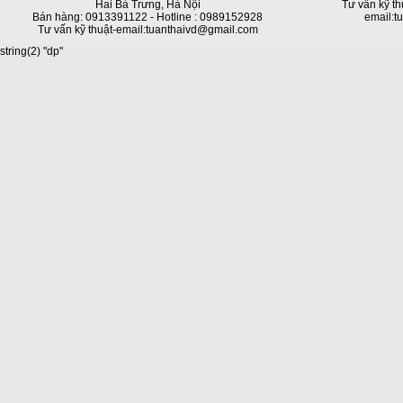
Hai Bà Trưng, Hà Nội
Tư vấn kỹ th
Bán hàng: 0913391122 - Hotline : 0989152928
email:t
Tư vấn kỹ thuật-email:tuanthaivd@gmail.com
string(2) "dp"