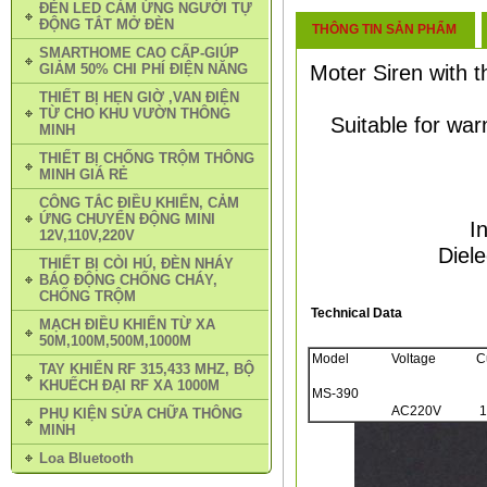
ĐÈN LED CẢM ỨNG NGƯỜI TỰ
ĐỘNG TẮT MỞ ĐÈN
THÔNG TIN SẢN PHẨM
SMARTHOME CAO CẤP-GIÚP
Moter Siren with 
GIẢM 50% CHI PHÍ ĐIỆN NĂNG
THIẾT BỊ HẸN GIỜ ,VAN ĐIỆN
TỪ CHO KHU VƯỜN THÔNG
Suitable for warn
MINH
THIẾT BỊ CHỐNG TRỘM THÔNG
MINH GIÁ RẺ
CÔNG TẮC ĐIỀU KHIỂN, CẢM
ỨNG CHUYỂN ĐỘNG MINI
I
12V,110V,220V
Diel
THIẾT BỊ CÒI HÚ, ĐÈN NHÁY
BÁO ĐỘNG CHỐNG CHÁY,
CHỐNG TRỘM
Technical Data
MẠCH ĐIỀU KHIỂN TỪ XA
50M,100M,500M,1000M
Model
Voltage
C
TAY KHIỂN RF 315,433 MHZ, BỘ
KHUẾCH ĐẠI RF XA 1000M
MS-390
AC220V
1
PHỤ KIỆN SỬA CHỮA THÔNG
MINH
Loa Bluetooth