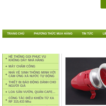
TRANG CHỦ
PHƯƠNG THỨC MUA HÀNG
TIN TỨC
LI
DANH MỤC SẢN PHẨM
TRANG CHỦ
»
THIẾT BỊ CÒI
HỆ THỐNG GỌI PHỤC VỤ
KHÔNG DÂY NHÀ HÀNG
MÁY CHẤM CÔNG
NHÀ VỆ SINH THÔNG MINH VỚI
CẢM ỨNG XẢ NƯỚC TỰ ĐỘNG
THIẾT BỊ BÁO ĐỘNG DÀNH CHO
NGƯỜI GIÀ
LOA SÂN VƯỜN, QUÁN CAFE...
CÔNG TẮC ĐIỀU KHIỂN TỪ XA
RF 315,433 Mhz