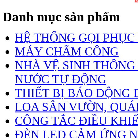
ĐẶT HÀ
Danh mục sản phẩm
HỆ THỐNG GỌI PHỤC
MÁY CHẤM CÔNG
NHÀ VỆ SINH THÔNG
NƯỚC TỰ ĐỘNG
THIẾT BỊ BÁO ĐỘNG
LOA SÂN VƯỜN, QUÁN
CÔNG TẮC ĐIỀU KHIỂN
ĐÈN LED CẢM ỨNG N