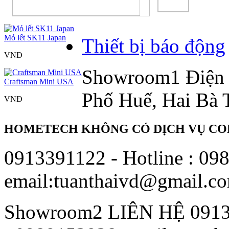
Mỏ lết SK11 Japan
Thiết bị báo động
VNÐ
Showroom1
Điện
Craftsman Mini USA
Phố Huế, Hai Bà 
VNÐ
HOMETECH KHÔNG CÓ DỊCH VỤ COD
0913391122 - Hotline : 09
email:tuanthaivd@gmail.c
Showroom2
LIÊN HỆ 091