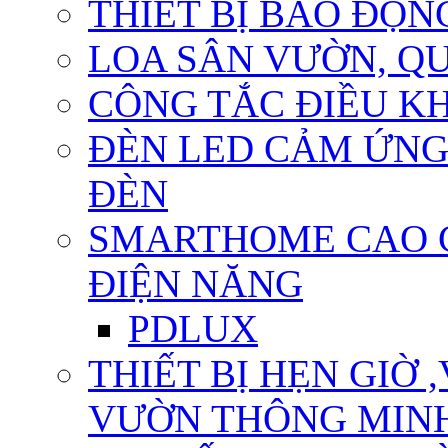
THIẾT BỊ BÁO ĐỘN
LOA SÂN VƯỜN, QU
CÔNG TẮC ĐIỀU KHI
ĐÈN LED CẢM ỨNG
ĐÈN
SMARTHOME CAO CẤ
ĐIỆN NĂNG
PDLUX
THIẾT BỊ HẸN GIỜ 
VƯỜN THÔNG MIN