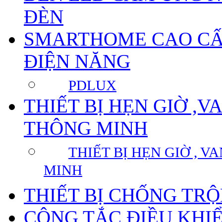
ĐÈN
SMARTHOME CAO CẤP
ĐIỆN NĂNG
PDLUX
THIẾT BỊ HẸN GIỜ ,
THÔNG MINH
THIẾT BỊ HẸN GIỜ , 
MINH
THIẾT BỊ CHỐNG TR
CÔNG TẮC ĐIỀU KHI