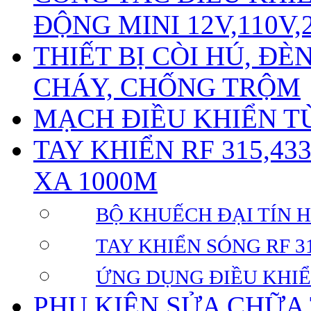
ĐỘNG MINI 12V,110V,
THIẾT BỊ CÒI HÚ, Đ
CHÁY, CHỐNG TRỘM
MẠCH ĐIỀU KHIỂN TỪ
TAY KHIỂN RF 315,43
XA 1000M
BỘ KHUẾCH ĐẠI TÍN HI
TAY KHIỂN SÓNG RF 31
ỨNG DỤNG ĐIỀU KHIỂ
PHỤ KIỆN SỬA CHỮA