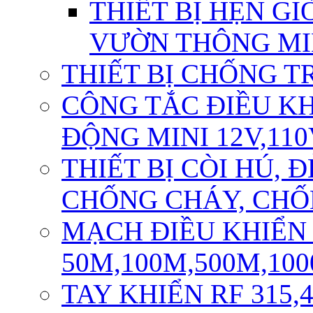
THIẾT BỊ HẸN GI
VƯỜN THÔNG M
THIẾT BỊ CHỐNG T
CÔNG TẮC ĐIỀU K
ĐỘNG MINI 12V,110
THIẾT BỊ CÒI HÚ,
CHỐNG CHÁY, CH
MẠCH ĐIỀU KHIỂN
50M,100M,500M,10
TAY KHIỂN RF 315,