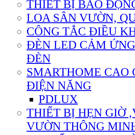
THIẾT BỊ BÁO ĐỘN
LOA SÂN VƯỜN, QU
CÔNG TẮC ĐIỀU KHI
ĐÈN LED CẢM ỨNG
ĐÈN
SMARTHOME CAO CẤ
ĐIỆN NĂNG
PDLUX
THIẾT BỊ HẸN GIỜ 
VƯỜN THÔNG MIN