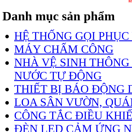
ĐẶT HÀ
Danh mục sản phẩm
HỆ THỐNG GỌI PHỤC
MÁY CHẤM CÔNG
NHÀ VỆ SINH THÔNG
NƯỚC TỰ ĐỘNG
THIẾT BỊ BÁO ĐỘNG
LOA SÂN VƯỜN, QUÁN
CÔNG TẮC ĐIỀU KHIỂN
ĐÈN LED CẢM ỨNG N