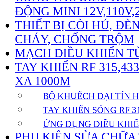
ĐỘNG MINI 12V,110V,
THIẾT BỊ CÒI HÚ, Đ
CHÁY, CHỐNG TRỘM
MẠCH ĐIỀU KHIỂN TỪ
TAY KHIỂN RF 315,43
XA 1000M
BỘ KHUẾCH ĐẠI TÍN HI
TAY KHIỂN SÓNG RF 31
ỨNG DỤNG ĐIỀU KHIỂ
PHỤ KIỆN SỬA CHỮA