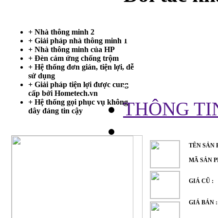
Trang chủ
+ Nhà thông minh 2
+ Giải pháp nhà thông minh 1
MINH VỚ
+ Nhà thông minh của HP
+ Đèn cảm ứng chống trộm
+ Hệ thống đơn giản, tiện lợi, dễ
TỰ ĐỘN
sử dụng
+ Giải pháp tiện lợi được cung
cấp bởi Hometech.vn
+ Hệ thống gọi phục vụ không
THÔNG TI
dây đáng tin cậy
TÊN SẢN
MÃ SẢN 
GIÁ CŨ :
GIÁ BÁN 