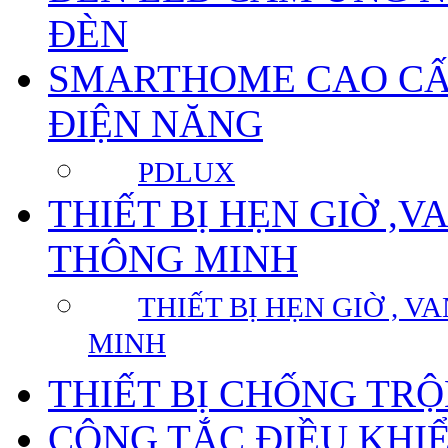
ĐÈN
SMARTHOME CAO CẤP
ĐIỆN NĂNG
PDLUX
THIẾT BỊ HẸN GIỜ ,
THÔNG MINH
THIẾT BỊ HẸN GIỜ , 
MINH
THIẾT BỊ CHỐNG TR
CÔNG TẮC ĐIỀU KHI