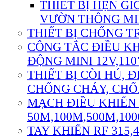
THIẾT BỊ HẸN GI
VƯỜN THÔNG M
THIẾT BỊ CHỐNG T
CÔNG TẮC ĐIỀU K
ĐỘNG MINI 12V,110
THIẾT BỊ CÒI HÚ,
CHỐNG CHÁY, CH
MẠCH ĐIỀU KHIỂN
50M,100M,500M,10
TAY KHIỂN RF 315,