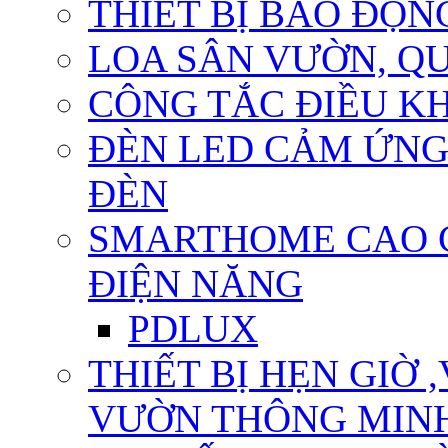
THIẾT BỊ BÁO ĐỘN
LOA SÂN VƯỜN, QU
CÔNG TẮC ĐIỀU KHI
ĐÈN LED CẢM ỨNG
ĐÈN
SMARTHOME CAO CẤ
ĐIỆN NĂNG
PDLUX
THIẾT BỊ HẸN GIỜ 
VƯỜN THÔNG MIN