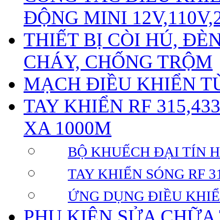
ĐỘNG MINI 12V,110V,
THIẾT BỊ CÒI HÚ, Đ
CHÁY, CHỐNG TRỘM
MẠCH ĐIỀU KHIỂN TỪ
TAY KHIỂN RF 315,43
XA 1000M
BỘ KHUẾCH ĐẠI TÍN HI
TAY KHIỂN SÓNG RF 31
ỨNG DỤNG ĐIỀU KHIỂ
PHỤ KIỆN SỬA CHỮA