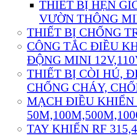
THIẾT BỊ HẸN GI
VƯỜN THÔNG M
THIẾT BỊ CHỐNG T
CÔNG TẮC ĐIỀU K
ĐỘNG MINI 12V,110
THIẾT BỊ CÒI HÚ,
CHỐNG CHÁY, CH
MẠCH ĐIỀU KHIỂN
50M,100M,500M,10
TAY KHIỂN RF 315,