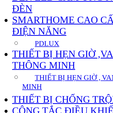
ĐÈN
SMARTHOME CAO CẤP
ĐIỆN NĂNG
PDLUX
THIẾT BỊ HẸN GIỜ ,
THÔNG MINH
THIẾT BỊ HẸN GIỜ , 
MINH
THIẾT BỊ CHỐNG TR
CÔNG TẮC ĐIỀU KHI