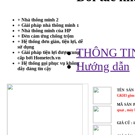
Trang chủ
+ Nhà thông minh 2
+ Giải pháp nhà thông minh 1
VỤ KHÔN
+ Nhà thông minh của HP
+ Đèn cảm ứng chống trộm
+ Hệ thống đơn giản, tiện lợi, dễ
sử dụng
THÔNG TI
+ Giải pháp tiện lợi được cung
cấp bởi Hometech.vn
Hướng dẫn
+ Hệ thống gọi phục vụ không
dây đáng tin cậy
TÊN SẢN
GKH3 gồm 2
MÃ SẢN 
quạt , máy
GIÁ CŨ :