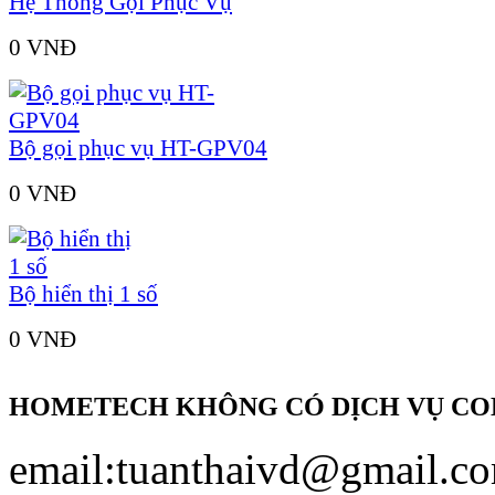
Hệ Thống Gọi Phục Vụ
0 VNÐ
Bộ gọi phục vụ HT-GPV04
0 VNÐ
Bộ hiển thị 1 số
0 VNÐ
HOMETECH KHÔNG CÓ DỊCH VỤ COD
email:tuanthaivd@gmail.c