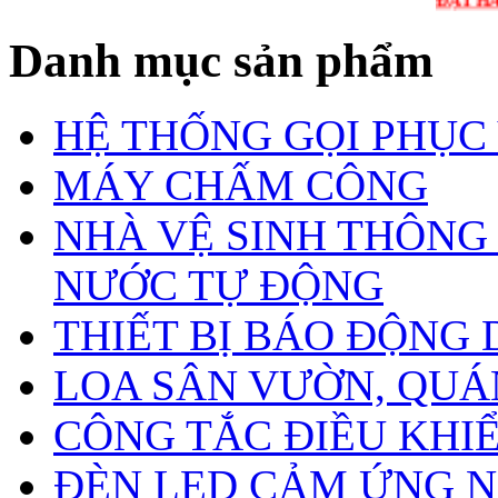
ĐẶT HÀNG LIÊN
Danh mục sản phẩm
HỆ THỐNG GỌI PHỤC
MÁY CHẤM CÔNG
NHÀ VỆ SINH THÔNG
NƯỚC TỰ ĐỘNG
THIẾT BỊ BÁO ĐỘNG
LOA SÂN VƯỜN, QUÁN
CÔNG TẮC ĐIỀU KHIỂN
ĐÈN LED CẢM ỨNG N