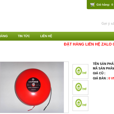
Giỏ hàng: 0
HÀNG
TIN TỨC
LIÊN HỆ
ĐẶT HÀNG LIÊN HỆ ZALO 0989
TRANG CHỦ
»
THIẾT BỊ CÒI HÚ, ĐÈN NHÁY BÁO ĐỘNG CHỐNG CHÁY, CHỐN
TÊN SẢN PH
MÃ SẢN PHẨ
GIÁ CŨ :
GIÁ BÁN :
0 V