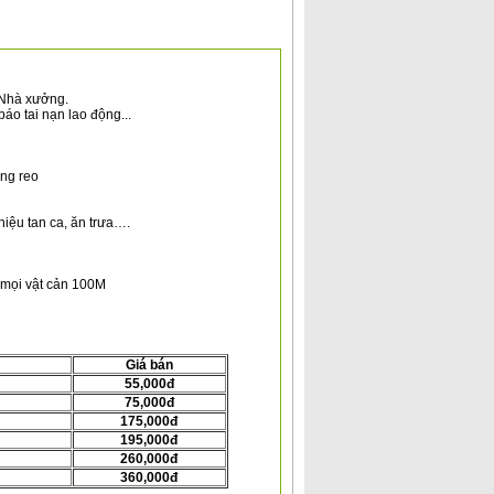
 Nhà xưởng.
áo tai nạn lao động...
ông reo
hiệu tan ca, ăn trưa….
n mọi vật cản 100M
Giá bán
55,000đ
75,000đ
175,000đ
195,000đ
260,000đ
360,000đ