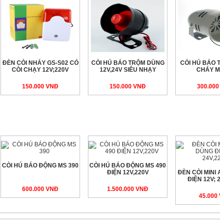
ĐÈN CÒI NHÁY GS-S02 CÓ
CÒI HÚ BÁO TRỘM DÙNG
CÒI HÚ BÁO 
CÒI CHẠY 12V;220V
12V,24V SIÊU NHẠY
CHÁY M
150.000 VNÐ
150.000 VNÐ
300.00
CÒI HÚ BÁO ĐỘNG MS 390
CÒI HÚ BÁO ĐỘNG MS 490
ĐIỆN 12V,220V
ĐÈN CÒI MINI
ĐIỆN 12V; 
600.000 VNÐ
1.500.000 VNÐ
45.000