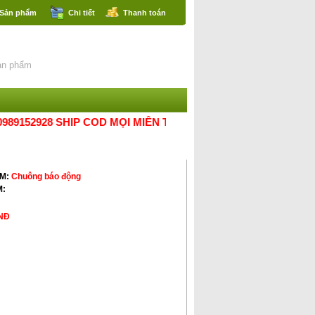
 Sản phẩm
Chi tiết
Thanh toán
152928 SHIP COD MỌI MIỀN TỔ QUỐC.THANK
G TRỘM
ẨM:
Chuông báo động
M:
NÐ