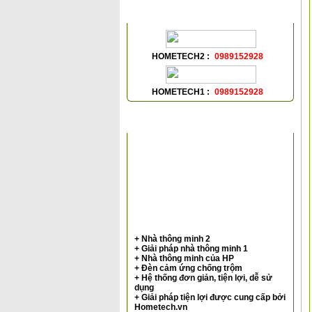
HỖ TRỢ TRỰC TUYẾN
HOMETECH2 :
0989152928
HOMETECH1 :
0989152928
VIDEOS
+ Nhà thông minh 2
+ Giải pháp nhà thông minh 1
+ Nhà thông minh của HP
+ Đèn cảm ứng chống trộm
+ Hệ thống đơn giản, tiện lợi, dễ sử
dụng
+ Giải pháp tiện lợi được cung cấp bởi
Hometech.vn