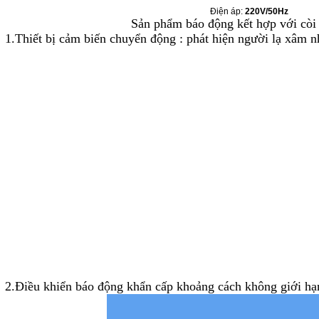
Điện áp:
220V/50Hz
Sản phẩm báo động kết hợp với còi
1.Thiết bị cảm biến chuyển động : phát hiện người lạ xâm 
2.Điều khiển báo động khẩn cấp khoảng cách không giới h