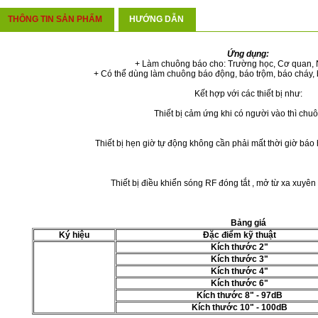
THÔNG TIN SẢN PHẨM
HƯỚNG DẪN
Ứng dụng:
+ Làm chuông báo cho: Trường học, Cơ quan,
+ Có thể dùng làm chuông báo động, báo trộm, báo cháy, b
Kết hợp với các thiết bị như:
Thiết bị cảm ứng khi có người vào thì chu
Thiết bị hẹn giờ tự động không cần phải mất thời giờ báo 
Thiết bị điều khiển sóng RF đóng tắt , mở từ xa xuyê
Bảng giá
Ký hiệu
Đặc điểm kỹ thuật
Kích thước 2"
Kích thước 3"
Kích thước 4"
Kích thước 6"
Kích thước 8" - 97dB
Kích thước 10" - 100dB