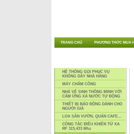
TRANG CHỦ
PHƯƠNG THỨC MUA 
DANH MỤC SẢN PHẨM
HỆ THỐNG GỌI PHỤC VỤ
KHÔNG DÂY NHÀ HÀNG
MÁY CHẤM CÔNG
NHÀ VỆ SINH THÔNG MINH VỚI
CẢM ỨNG XẢ NƯỚC TỰ ĐỘNG
THIẾT BỊ BÁO ĐỘNG DÀNH CHO
NGƯỜI GIÀ
LOA SÂN VƯỜN, QUÁN CAFE...
CÔNG TẮC ĐIỀU KHIỂN TỪ XA
RF 315,433 Mhz