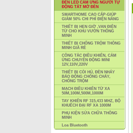
ĐÈN LED CẢM ỨNG NGƯỜI TỰ
ĐỘNG TẮT MỞ ĐÈN
SMARTHOME CAO CẤP-GIÚP
GIẢM 50% CHI PHÍ ĐIỆN NĂNG
THIẾT BỊ HẸN GIỜ ,VAN ĐIỆN
TỪ CHO KHU VƯỜN THÔNG
MINH
THIẾT BỊ CHỐNG TRỘM THÔNG
MINH GIÁ RẺ
CÔNG TẮC ĐIỀU KHIỂN, CẢM
ỨNG CHUYỂN ĐỘNG MINI
12V,110V,220V
THIẾT BỊ CÒI HÚ, ĐÈN NHÁY
BÁO ĐỘNG CHỐNG CHÁY,
CHỐNG TRỘM
MẠCH ĐIỀU KHIỂN TỪ XA
50M,100M,500M,1000M
TAY KHIỂN RF 315,433 MHZ, BỘ
KHUẾCH ĐẠI RF XA 1000M
PHỤ KIỆN SỬA CHỮA THÔNG
MINH
Loa Bluetooth