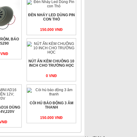
ĐÈN NHÁY LED DÙNG PIN
CON THỎ
150.000 VNÐ
TRỘM, BÁO
S290
0 VNÐ
NÚT ẤN KÈM CHUÔNG 10
INCH CHO TRƯỜNG HỌC
0 VNÐ
CÒI HÚ BÁO ĐỘNG 3 ÂM
 AD16 DÙNG
THANH
24V,220V
150.000 VNÐ
 VNÐ