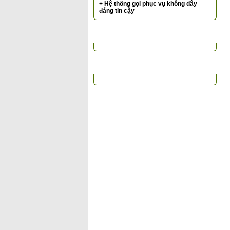
+ Hệ thống gọi phục vụ không dây
đáng tin cậy
TIN TỨC NỔI BẬT
ĐỐI TÁC KHÁCH HÀNG