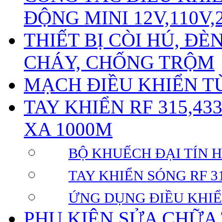
ĐỘNG MINI 12V,110V,
THIẾT BỊ CÒI HÚ, Đ
CHÁY, CHỐNG TRỘM
MẠCH ĐIỀU KHIỂN TỪ
TAY KHIỂN RF 315,43
XA 1000M
BỘ KHUẾCH ĐẠI TÍN HI
TAY KHIỂN SÓNG RF 31
ỨNG DỤNG ĐIỀU KHIỂ
PHỤ KIỆN SỬA CHỮA