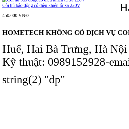
H
Còi hú báo động có điều khiển từ xa 220V
450.000 VNÐ
HOMETECH KHÔNG CÓ DỊCH VỤ COD
Huế, Hai Bà Trưng, Hà Nội
Kỹ thuật: 0989152928-ema
string(2) "dp"