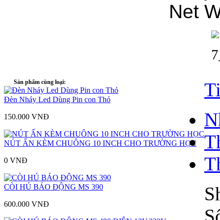
Net W
Sản phẩm cùng loại:
T
Đèn Nháy Led Dùng Pin con Thỏ
N
150.000 VNÐ
Th
NÚT ẤN KÈM CHUÔNG 10 INCH CHO TRƯỜNG HỌC
T
0 VNÐ
CÒI HÚ BÁO ĐỘNG MS 390
S
600.000 VNÐ
S