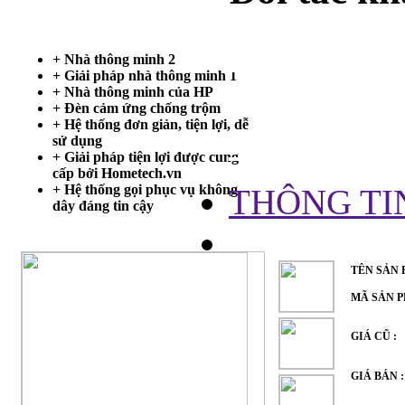
Trang chủ
+ Nhà thông minh 2
+ Giải pháp nhà thông minh 1
NHÁY BÁ
+ Nhà thông minh của HP
+ Đèn cảm ứng chống trộm
+ Hệ thống đơn giản, tiện lợi, dễ
CHỐNG 
sử dụng
+ Giải pháp tiện lợi được cung
cấp bởi Hometech.vn
+ Hệ thống gọi phục vụ không
THÔNG TI
dây đáng tin cậy
TÊN SẢN
MÃ SẢN 
GIÁ CŨ :
GIÁ BÁN 