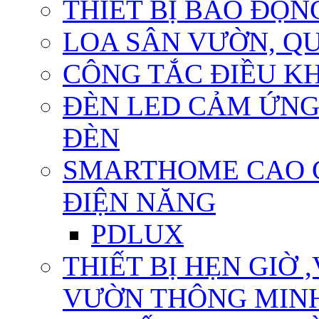
THIẾT BỊ BÁO ĐỘN
LOA SÂN VƯỜN, QU
CÔNG TẮC ĐIỀU KHI
ĐÈN LED CẢM ỨNG
ĐÈN
SMARTHOME CAO CẤ
ĐIỆN NĂNG
PDLUX
THIẾT BỊ HẸN GIỜ 
VƯỜN THÔNG MIN