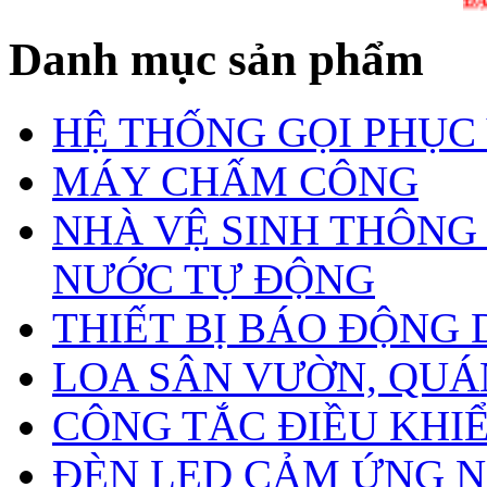
ĐẶT HÀNG
Danh mục sản phẩm
HỆ THỐNG GỌI PHỤC
MÁY CHẤM CÔNG
NHÀ VỆ SINH THÔNG
NƯỚC TỰ ĐỘNG
THIẾT BỊ BÁO ĐỘNG
LOA SÂN VƯỜN, QUÁN
CÔNG TẮC ĐIỀU KHIỂN
ĐÈN LED CẢM ỨNG N