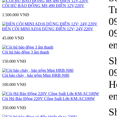
CÒI HÚ BÁO ĐỘNG MS 490 ĐIỆN 12V,220V
T
1.500.000 VNÐ
0
ĐÈN CÒI MINI AD16 DÙNG ĐIỆN 12V; 24V,220V
0
45.000 VNÐ
e
Còi hú báo động 3 âm thanh
S
150.000 VNÐ
0
Còi báo cháy , báo trộm Mini HRB-N80
H
100.000 VNÐ
e
Còi Hú Báo Động 220V Công Suất Lớn KM-AC100W
350.000 VNÐ
S