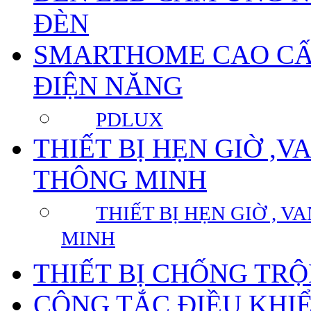
ĐÈN
SMARTHOME CAO CẤP
ĐIỆN NĂNG
PDLUX
THIẾT BỊ HẸN GIỜ ,
THÔNG MINH
THIẾT BỊ HẸN GIỜ , 
MINH
THIẾT BỊ CHỐNG TR
CÔNG TẮC ĐIỀU KHI