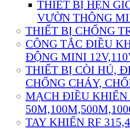
THIẾT BỊ HẸN GI
VƯỜN THÔNG M
THIẾT BỊ CHỐNG T
CÔNG TẮC ĐIỀU K
ĐỘNG MINI 12V,110
THIẾT BỊ CÒI HÚ,
CHỐNG CHÁY, CH
MẠCH ĐIỀU KHIỂN
50M,100M,500M,10
TAY KHIỂN RF 315,